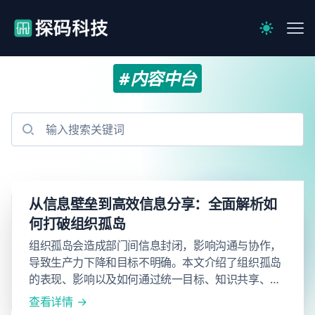
【官网】探码科技
Me
Switch to 
#内容中台
从信息壁垒到高效信息分享：全面解析如
何打破组织孤岛
组织孤岛会造成部门间信息封闭，影响沟通与协作，
导致生产力下降和目标不明确。本文介绍了组织孤岛
的表现、影响以及如何通过统一目标、知识共享、工
作流程管理等策略打破孤岛，提高公司整体效率与增
查看详情
长。采用Baklib平台等协作工具，有助于实现无缝的