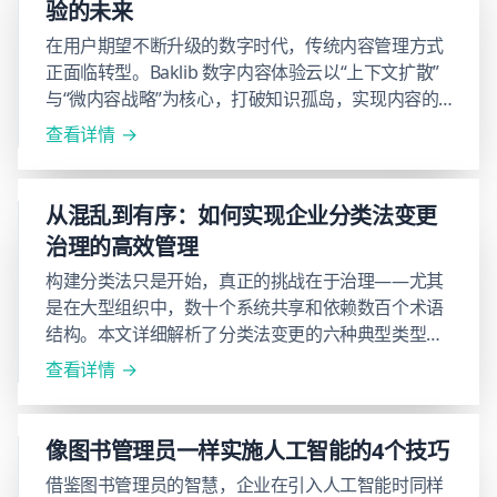
验的未来
在用户期望不断升级的数字时代，传统内容管理方式
正面临转型。Baklib 数字内容体验云以“上下文扩散”
与“微内容战略”为核心，打破知识孤岛，实现内容的
原子化、结构化与多场景响应。通过 AI 驱动的智能调
查看详情
度与场景适配，Baklib 帮助企业构建内容服务闭环，
让每一个知识点都在“对的时间、出现在对的地方”，
开启新一代用户交互体验。
从混乱到有序：如何实现企业分类法变更
治理的高效管理
构建分类法只是开始，真正的挑战在于治理——尤其
是在大型组织中，数十个系统共享和依赖数百个术语
结构。本文详细解析了分类法变更的六种典型类型，
并展示如何建智能变更工作流、统一管理术语生命周
查看详情
期、同步下游系统，避免信息混乱，实现高效协作与
治理。
像图书管理员一样实施人工智能的4个技巧
借鉴图书管理员的智慧，企业在引入人工智能时同样