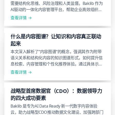
需要结构化思维、风险治理和人类监督。Baklib 作为
AI驱动的一体化内容管理平台，帮助企业高效组织知
识、优化元数据结构，并实现内容多场景应用与体
查看详情
验，智能搜索与推荐。
什么是内容图谱？让知识和内容真正联动
起来
本文深入解析了“内容图谱”的概念，强调其作为附带
语义关系和结构化内容的知识图谱形式，如何提升信
息检索、内容管理和个性化推荐体验。通过具体示
例，如搜索“光学”时展示的知识卡，文章展示了内容
查看详情
图谱如何整合概念、内容、作者、元数据等信息节
点，打破信息孤岛，实现从任意节点出发的关联探
索。它不仅优化搜索效率，也为智能推荐和数据分析
战略型首席数据官（CDO）：数据领导力
提供支持，是推动企业数字化转型和知识资产价值化
的四大成功要素
的重要工具。
Baklib 是专为AI Data Ready 新一代数字内容体验
云，助力战略型CDO推动数据文化建设、加强跨部门