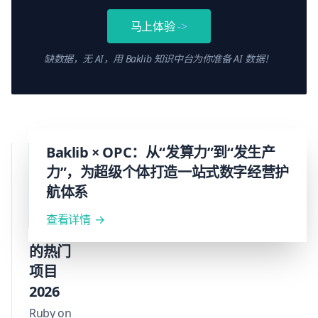
承。
满足大规模
Baklib
马上体验
->
知识库需
助力
求。迁移过
企业
缺数据，无 AI，用 Baklib 知识中台为你准备 AI 数据！
程有全程支
构建
持，确保内
高效
容、链接、
知识
SEO平稳过
管理
渡，最终提
体
采用
Baklib × OPC：从“发算力”到“发生产
升自助服务
系。
体验并降低
Ruby
力”，为超级个体打造一站式数字经营护
客服成本。
on
航体系
Rails
查看详情
技术栈
的热门
项目
2026
Ruby on