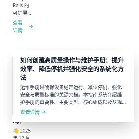
Rails 的
可扩展性
极强，从
查看
PROMPT
详情
到 IPO
都能轻松
应对。它
能编写出
像
如何创建高质量操作与维护手册：提升
高效且易
Baklib
效率、降低停机并强化安全的系统化方
于开发人
这样的
法
员编写、
SaaS
便于人工
运维手册是确保设备稳定运行、减少停机、强化
软件，
审核的代
安全与质量标准的关键文档。本指南系统介绍维
码。
护手册的重要性、主要类型、核心组成以及从规
未来会
划到持续更新的标准化编写流程。通过完善的运
被淘汰
查看详情
维文档体系，组织能够提升效率、缩短新人培训
吗？
周期，并实现资产全生命周期管理。文中同时介
👋 2025
绍如何借助 Baklib 数字内容体验云平台高效记
年 12 月