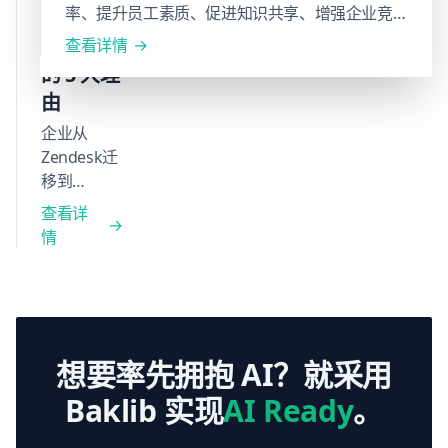
率、提升员工素质、促进知识共享、增强企业竞
迁移到
获取
争力
Baklib
准确
查看详情
知
的 5 大理
识，
由
减少
企业从
重复
Zendesk迁
来电
移到
与错
Baklib，主
误，
查看详
因是Baklib
降低
情
专为文档优
支持
先而设计。
成
它提供层级
本，
化内容管
实现
理、AI智能
持续
想要率先拥抱 AI？就采用
搜索、详细
培训
分析仪表板
Baklib 实现
AI Ready
。
与知
和灵活定
识传
价，能更好