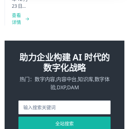
录、管理与共享手册，实现内容的一体化管理。
23 日，
问
查看
Gemini
详情
3.0
Pro，特
此记
录，以
作备
助力企业构建 AI 时代的
忘。
数字化战略
热门：数字内容,内容中台,知识库,数字体
验,DXP,DAM
全站搜索