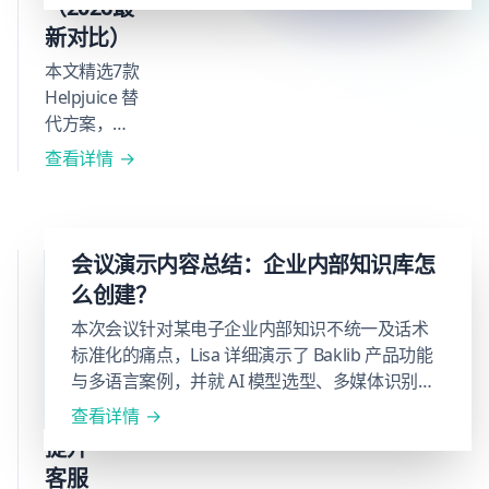
（2026最
新对比）
本文精选7款
Helpjuice 替
代方案，涵
盖 Baklib、
查看详情
Zendesk
Guide、
Intercom
等，从知识
集中
会议演示内容总结：企业内部知识库怎
库、AI 客
式知
么创建？
服、决策树
识库
本次会议针对某电子企业内部知识不统一及话术
等核心维度
六大
标准化的痛点，Lisa 详细演示了 Baklib 产品功能
对比分析，
与多语言案例，并就 AI 模型选型、多媒体识别及
优
帮助客服团
私有化部署方案进行了深入答疑。
队选出最适
势：
查看详情
合自身规模
提升
化发展的支
客服