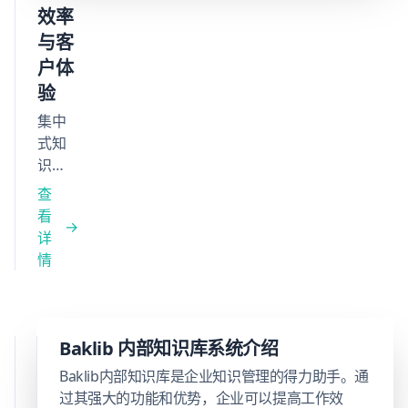
持工具。
效率
与客
户体
验
集中
式知
识库
将分
查
散信
看
息整
详
合至
情
统一
平
台，
帮助
企业知识
Baklib 内部知识库系统介绍
客服
库从
Baklib内部知识库是企业知识管理的得力助手。通
团队
Zendesk
过其强大的功能和优势，企业可以提高工作效
快速