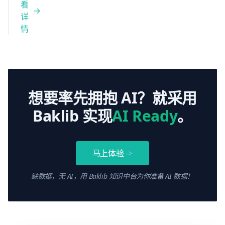
识管
看
释放
理的
详
人工
价值
情
智能
与应
的潜
用场
力，
景，
打造
介绍
智慧
九款
型知
想要率先拥抱 AI？就采用
领先
识管
的人
Baklib 实现
AI Ready
。
理体
工智
系。
能知
识管
马上体验
->
理软
件，
缺数据，无 AI，用 Baklib 知识中台为你准备 AI 数据！
涵盖
CX、
ITSM
与内