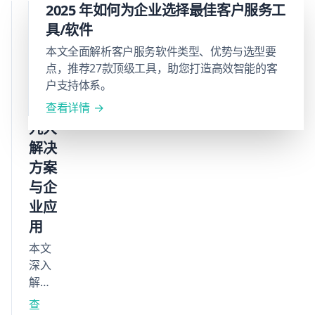
势与
AI
2025 年如何为企业选择最佳客户服务工
局
知识
具/软件
限，
管理
本文全面解析客户服务软件类型、优势与选型要
并提
软件
点，推荐27款顶级工具，助您打造高效智能的客
出五
户支持体系。
推
大最
佳实
荐：
查看详情
践，
九大
帮助
解决
企业
方案
在保
与企
障数
业应
据安
全与
用
效率
本文
的前
深入
提
解析
下，
AI知
查
充分