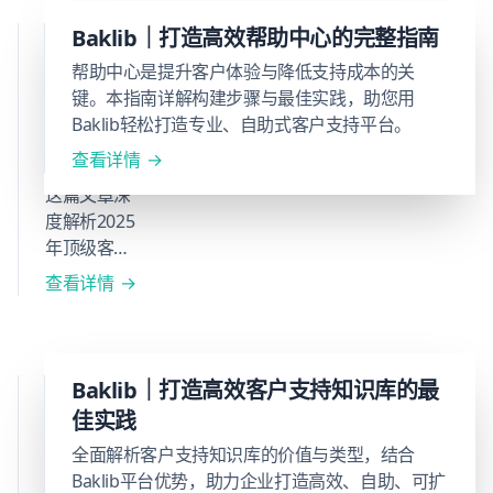
部知
2025 年顶
Baklib｜打造高效帮助中心的完整指南
识库
建
级客户服
帮助中心是提升客户体验与降低支持成本的关
设，
务软件推
键。本指南详解构建步骤与最佳实践，助您用
助力
Baklib轻松打造专业、自助式客户支持平台。
荐与趋势
企业
洞察
查看详情
优化
客户
这篇文章深
体验
度解析2025
与数
年顶级客户
字化
服务软件及
查看详情
转
行业趋势，
型。
涵盖
Baklib、
Zendesk、
Baklib
Baklib｜打造高效客户支持知识库的最
Freshdesk、
｜
佳实践
HelpScout等
2025
全面解析客户支持知识库的价值与类型，结合
工具的核心
年11
Baklib平台优势，助力企业打造高效、自助、可扩
功能、应用