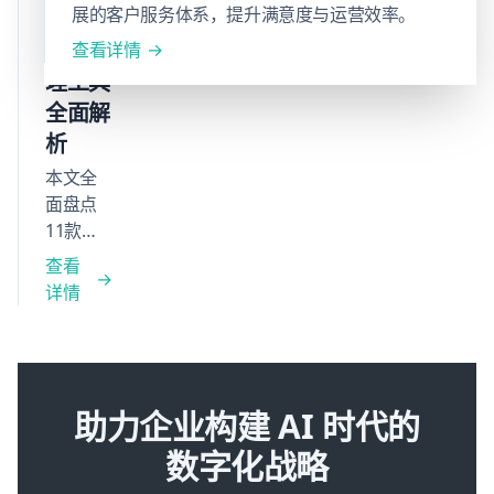
展的客户服务体系，提升满意度与运营效率。
款热门
案例与AI驱
动全渠道支
知识管
查看详情
持方案，助
理工具
力企业提升
全面解
客户满意度
析
与运营效
率。
本文全
面盘点
11款热
门知识
查看
管理工
详情
具，涵
盖功能
亮点、
适用场
景与用
助力企业构建 AI 时代的
户评
数字化战略
价，助