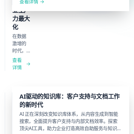
实现企
查看详情
业生产
力最大
化
在数据
激增的
时代，
Baklib以
查看
AI驱动
详情
的知识
管理与
多场景
构建平
人工
AI驱动的知识库：客户支持与文档工作
台打破
智能
的新时代
信息孤
赋能
AI 正在深刻改变知识库体系，从内容生成到智能
岛，实
知识
搜索，全面提升客户支持与内部文档效率。探索
现智能
顶尖AI工具，助力企业打造高效自助服务与知识管
管
搜索与