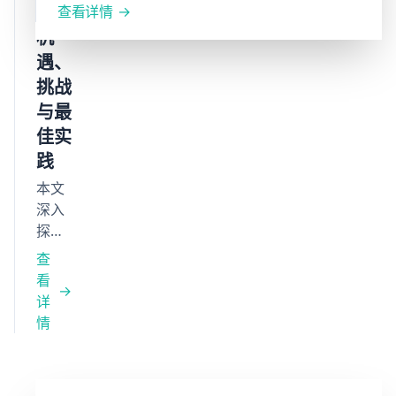
理方案。
个性化
理：
查看详情
内容分
机
发，助
遇、
力企业
挑战
提升运
与最
营效率
佳实
与决策
能力，
践
构建数
本文
字化竞
深入
争优
探讨
势。
AI与
查
知识
看
管理
详
的结
情
合，
分析
其优