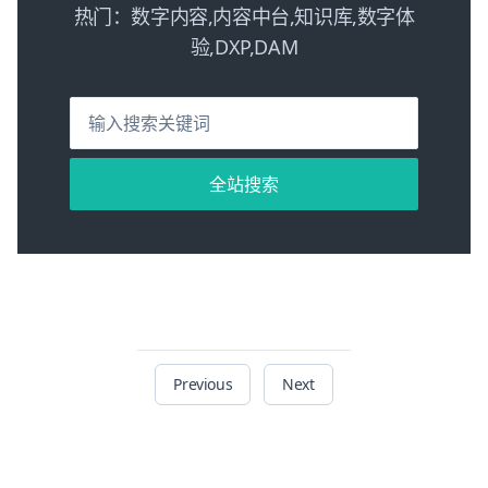
力企业
热门：数字内容,内容中台,知识库,数字体
构建高
验,DXP,DAM
效知识
协作体
系。
全站搜索
Previous
Next