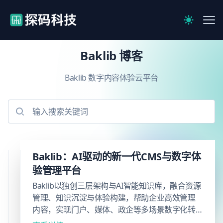
【官网】探码科技
Me
Switch to 
Baklib 博客
Baklib 数字内容体验云平台
Baklib
Baklib：AI驱动的新一代CMS与数字体
引领
验管理平台
AI知
Baklib以独创三层架构与AI智能知识库，融合资源
识管理
管理、知识沉淀与体验构建，帮助企业高效管理
内容，实现门户、媒体、政企等多场景数字化转
革新：
型。