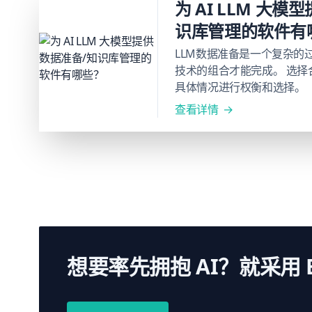
为 AI LLM 大
识库管理的软件有
LLM数据准备是一个复杂的
技术的组合才能完成。 选择
具体情况进行权衡和选择。
查看详情
想要率先拥抱 AI？就采用 Ba