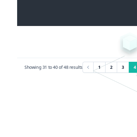
Showing
31
to
40
of
48
results
1
2
3
4
Previous