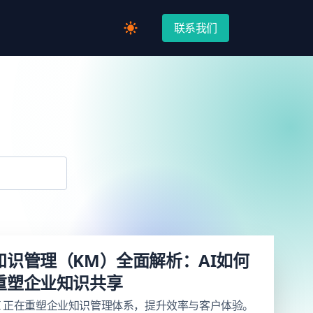
联系我们
Switch to light / dark version
知识管理（KM）全面解析：AI如何
重塑企业知识共享
AI 正在重塑企业知识管理体系，提升效率与客户体验。