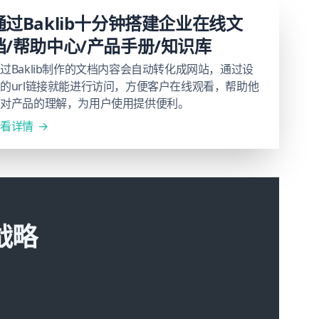
通过Baklib十分钟搭建企业在线文
档/帮助中心/产品手册/知识库
过Baklib制作的文档内容会自动转化成网站，通过设
的url链接就能进行访问，方便客户在线观看，帮助他
们对产品的理解，为用户使用提供便利。
查看详情
战略