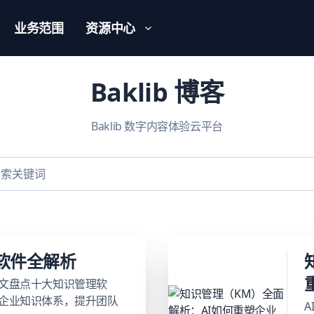
业务范围
资源中心
Baklib 博客
Baklib 数字内容体验云平台
理软件全解析
文盘点十大知识管理软
企业知识体系，提升团队