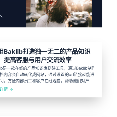
用Baklib打造独一无二的产品知识
，提高客服与用户交流效率
klib是一款在线的产品知识库搭建工具，通过Baklib制作
档内容会自动转化成网站，通过设置的url链接就能进
问，方便内部员工和客户在线观看，帮助他们对产品
解。
详情