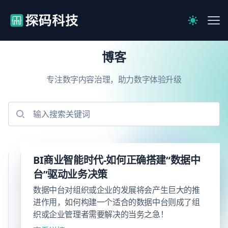
【官网】探码科技
Me
Switch to 
博客
专注数字内容治理，助力数字体验升级
探码
BI商业智能时代-如何正确搭建“数据中
科技
台”驱动业务决策
@
数据中台对组织或企业的发展将会产生巨大的推
你，
进作用，如何构建一个适合的数据中台则成了组
织或企业管理者需要解决的当务之急！
你收