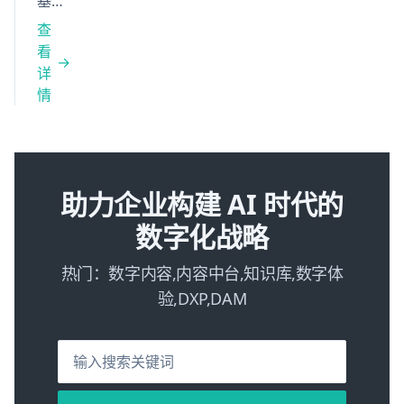
基本
概念
查
出发
看
浅析
详
数据
情
挖掘
与机
器学
习的
联系
助力企业构建 AI 时代的
和异
数字化战略
同，
希望
热门：数字内容,内容中台,知识库,数字体
对大
验,DXP,DAM
家能
有所
帮
助。