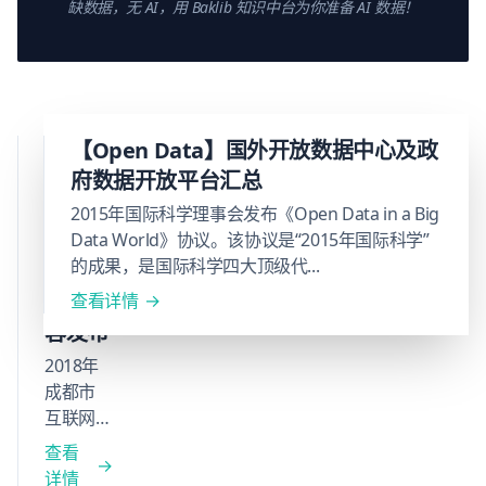
缺数据，无 AI，用 Baklib 知识中台为你准备 AI 数据！
会等
联合
主
办。
本届
《2018
【Open Data】国外开放数据中心及政
大会
以“大
年成都
府数据开放平台汇总
数据
市互联
2015年国际科学理事会发布《Open Data in a Big
与智
网发展
Data World》协议。该协议是“2015年国际科学”
能时
的成果，是国际科学四大顶级代...
状况报
代”为
告》在
查看详情
主
蓉发布
题，
拟邀
2018年
请工
成都市
信部
互联网
副部
络发展
查看
长怀
状况报
详情