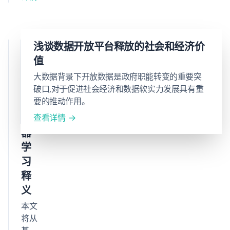
进...
告发
布，大
数据、
5G、人
数
浅谈数据开放平台释放的社会和经济价
工智能
据
值
增量迅
挖
大数据背景下开放数据是政府职能转变的重要突
速，游
掘
破口,对于促进社会经济和数据软实力发展具有重
戏占互
要的推动作用。
与
联网企
业营收
机
查看详情
“半壁江
器
山”
学
习
释
义
本文
将从