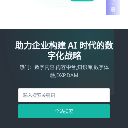
社
区
DAM
员
助力企业构建 AI 时代的数
工
体
字化战略
Community
验
热门：数字内容,内容中台,知识库,数字体
验,DXP,DAM
全站搜索