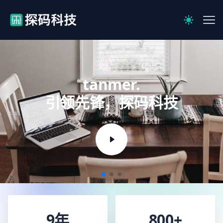
【官网】探码科技
Me
Switch to 
tanmer.
引领先锋，探码科技
9年
800+