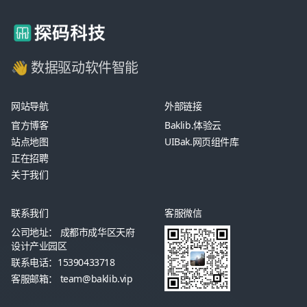
👋 数据驱动软件智能
网站导航
外部链接
官方博客
Baklib.体验云
站点地图
UIBak.网页组件库
正在招聘
关于我们
联系我们
客服微信
公司地址： 成都市成华区天府
设计产业园区
联系电话：15390433718
客服邮箱： team@baklib.vip