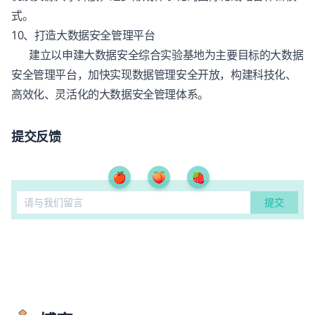
式。
10、打造大数据安全管理平台
建立以申建大数据安全综合实验基地为主要目标的大数据
安全管理平台，加快实现数据管理安全开放，构建科技化、
高效化、灵活化的大数据安全管理体系。
提交反馈
🍎
🍑
🍓