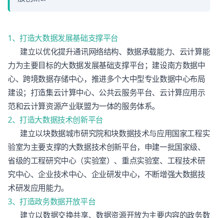
1、打造大数据发展基础支撑平台
建立以优化提升通讯网络结构、数据承载能力、云计算能
力为主要目标的大数据发展基础支撑平台；建设南方数据中
心、跨境数据存储中心，推进多个大中型专业数据中心布局
建设；打造集云计算中心、公共云服务平台、云计算应用示
范和云计算资源产业联盟为一体的服务体系。
2、打造大数据技术创新平台
建立以块数据城市研究院和块数据技术与应用国家工程实
验室为主要支撑的大数据技术创新平台，申建一批国家级、
省级的工程研究中心（实验室）、重点实验室、工程技术研
究中心、企业技术中心、企业研发中心，不断增强大数据技
术研发应用能力。
3、打造政务数据开放平台
建立以数据交换共享、数据资源开放为主要内容的政务数