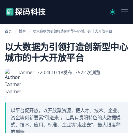
【官网】探码科技
Me
Switch to 
首页
博客
以大数据为引领打造创新型中心城市的十大开放平台
以大数据为引领打造创新型中心
城市的十大开放平台
Tanmer
· 2024-10-18发布
· 522 次浏览
以平台促开放，以开放聚资源，把人才、技术、企业、
资金等创新要素“引进来”，让具有贵阳特色的大数据模
式、技术、应用、标准、企业等“走出去”，最大限度释
放创新...