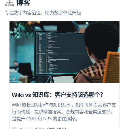
博客
专注数字内容治理，助力数字体验升级
Wiki vs 知识库：客户支持该选哪个？
Wiki 擅长团队协作与知识共享，知识库则专为客户支
持而构建，提供精准搜索、合规内容和全渠道支持，
是提升 CSAT 和 NPS 的更优选择。