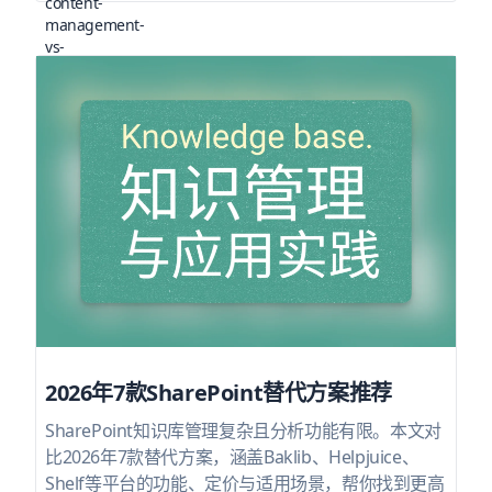
2026年7款SharePoint替代方案推荐
SharePoint知识库管理复杂且分析功能有限。本文对
比2026年7款替代方案，涵盖Baklib、Helpjuice、
Shelf等平台的功能、定价与适用场景，帮你找到更高