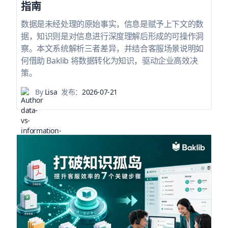
指南
数据是未经处理的原始事实，信息是赋予上下文的数
据，知识则是对信息进行深度理解后形成的可操作洞
察。本文系统解析三者差异，并结合客服场景说明如
何借助 Baklib 将数据转化为知识，驱动企业高效决
策。
By
Lisa
发布：
2026-07-21