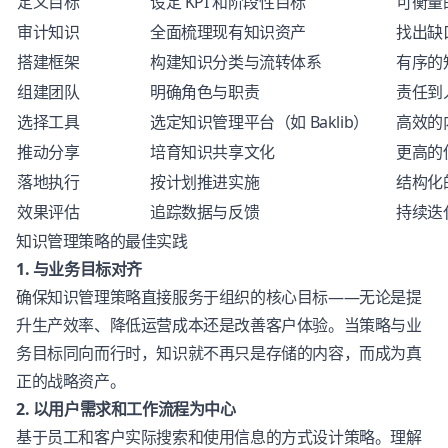
定义目标
设定 KPI 和阶段性目标
可衡量
审计知识
全面梳理现有知识资产
找出缺
搭建框架
构建知识分类与流转体系
有序的
组建团队
明确角色与职责
责任到
选择工具
选定知识管理平台（如 Baklib）
高效的
推动分享
培育知识共享文化
更高的
落地执行
按计划推进实施
结构化
效果评估
追踪数据与反馈
持续迭
知识管理策略的最佳实践
1. 与业务目标对齐
确保知识管理策略直接服务于组织的核心目标——无论是提
升生产效率、降低运营成本还是改善客户体验。当策略与业
务目标同向而行时，知识就不再只是存储的内容，而成为真
正的战略资产。
2. 以用户需求和工作流程为中心
基于员工和客户实际搜索和使用信息的方式设计策略。理解