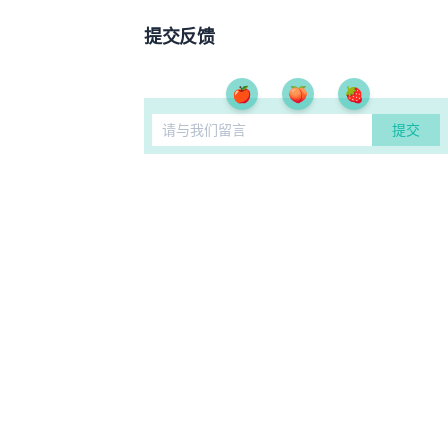
提交反馈
🍎
🍑
🍓