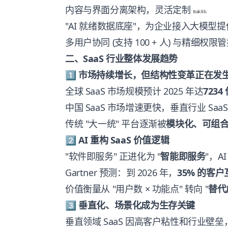
内容与界面分离架构，灵活定制
Baklib
"AI 就绪数据底座"，为企业接入大模型
多用户协同 (支持 100 + 人) 与精细权限
二、SaaS 行业整体发展趋势
1️⃣ 市场持续增长，但结构性变革正在发
全球 SaaS 市场规模预计 2025 年达
7234
中国 SaaS 市场增速更快，垂直行业 Saa
传统 "大一统" 平台逐渐被
模块化、可组合的
2️⃣ AI 重构 SaaS 价值逻辑
"软件即服务" 正进化为 "
智能即服务
"，A
Gartner 预测：到 2026 年，
35% 的客户
价值衡量从 "用户数 × 功能点" 转向 "
替代
3️⃣ 垂直化、场景化成为生存关键
垂直领域 SaaS 因高客户粘性和行业壁