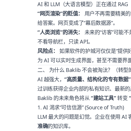
AI 和 LLM（大语言模型）正在通过 R
“网页渲染”的贬值：
用户不再需要精美的网
给答案。网页变成了“幕后数据源”。
“人类浏览”的消失：
未来的“访客”可能不是
不看导航栏，只读 API。
风险点：
如果软件的护城河仅仅是“提供
为 AI 可以实时生成界面，甚至不需要界
二、 为什么 Baklib 不会被淘汰？（转
AI 越强大，
“高质量、结构化的专有数据”
过训练获得企业内部的私有知识、最新的
Baklib 的未来角色将从
“建站工具”
转变
1. AI 渴求“可信信源” (Source of Truth)
LLM 最大的问题是幻觉。企业在使用 AI
准确
的知识库。