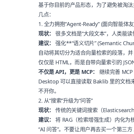
基于你目前的产品形态，为了避免被淘汰
几点：
1. 全力拥抱“Agent-Ready” (面向智能体友
现状：
很多文档是“大段文本”，人类能读懂
建议：
强化**“语义切片” (Semantic 
自动将其切分为适合向量检索的段落，并自动生
仅仅是 HTML，而是自带向量索引的 JSO
不仅是 API，更是 MCP：
继续完善 MCP S
Desktop 可以直接读取 Baklib 
不开你。
2. 从“搜索”升级为“问答”
现状：
传统的关键词搜索（Elasticsear
建议：
将 RAG（检索增强生成）内化为
“AI 问答”。不要让用户再去买一个第三方 A