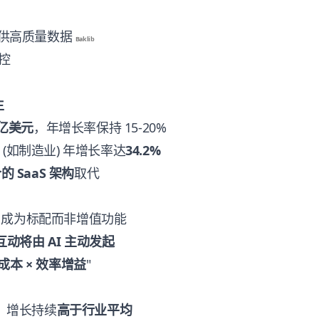
提供高质量数据
Baklib
管控
生
 亿美元
，年增长率保持 15-20%
S (如制造业) 年增长率达
34.2%
 SaaS 架构
取代
I 成为标配而非增值功能
互动将由 AI 主动发起
成本 × 效率增益
"
垒，增长持续
高于行业平均